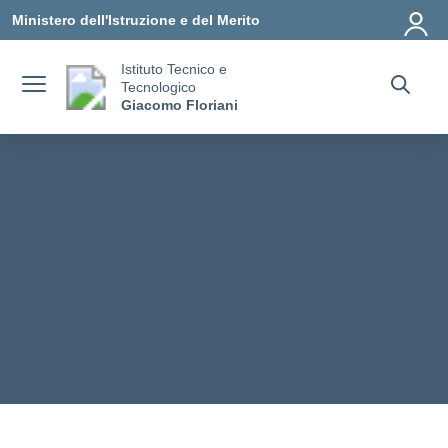
Vai ai contenuti
Vai al menu di navigazione
Vai al footer
Ministero dell'Istruzione e del Merito
Istituto Tecnico e
Tecnologico
Giacomo Floriani