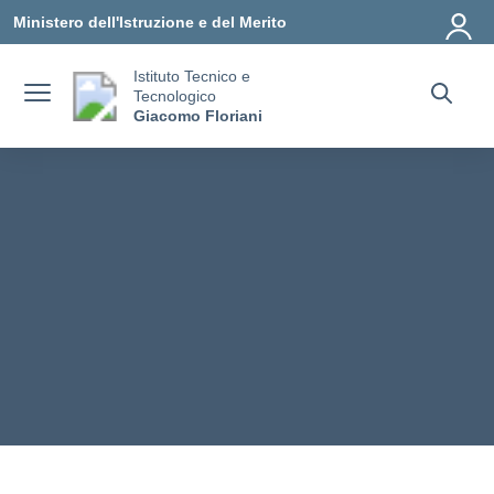
Vai ai contenuti
Vai al menu di navigazione
Vai al footer
Ministero dell'Istruzione e del Merito
Istituto Tecnico e
Tecnologico
Giacomo Floriani