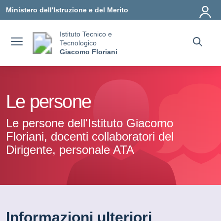
Vai ai contenuti
Vai al menu di navigazione
Vai al footer
Ministero dell'Istruzione e del Merito
Istituto Tecnico e
Tecnologico
Giacomo Floriani
Le persone
Le persone dell'Istituto Giacomo
Floriani, docenti collaboratori del
Dirigente, personale ATA
Informazioni ulteriori