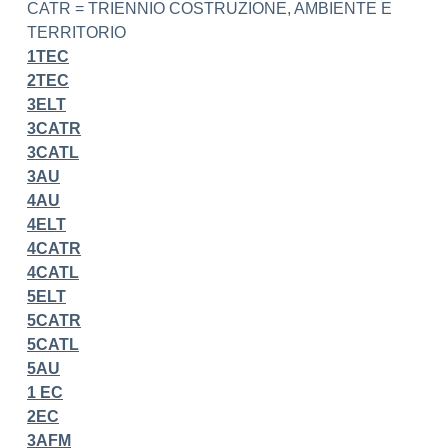
CATR = TRIENNIO COSTRUZIONE, AMBIENTE E
TERRITORIO
1TEC
2TEC
3ELT
3CATR
3CATL
3AU
4AU
4ELT
4CATR
4CATL
5ELT
5CATR
5CATL
5AU
1 EC
2EC
3AFM