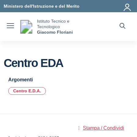
Vai ai contenuti
Vai al menu di navigazione
Vai al footer
Ministero dell'Istruzione e del Merito
Istituto Tecnico e
Tecnologico
Giacomo Floriani
Centro EDA
Argomenti
Centro E.D.A.
Stampa / Condividi