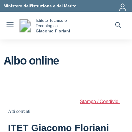
Vai ai contenuti
Vai al menu di navigazione
Vai al footer
Ministero dell'Istruzione e del Merito
Istituto Tecnico e
Tecnologico
Giacomo Floriani
Albo online
Stampa / Condividi
Atti correnti
ITET Giacomo Floriani