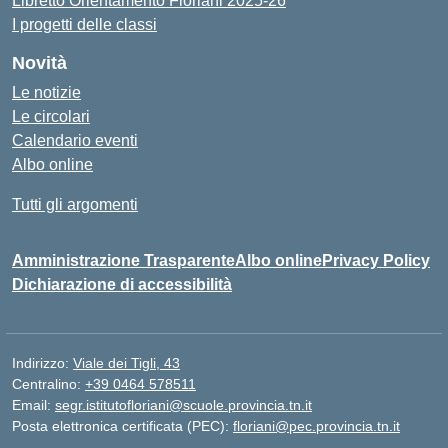
Libretto Orientamento Floriani 2025-26
I progetti delle classi
Novità
Le notizie
Le circolari
Calendario eventi
Albo online
Tutti gli argomenti
Amministrazione Trasparente
Albo online
Privacy Policy
Dichiarazione di accessibilità
Indirizzo:
Viale dei Tigli, 43
Centralino:
+39 0464 578511
Email:
segr.istitutofloriani@scuole.provincia.tn.it
Posta elettronica certificata (PEC):
floriani@pec.provincia.tn.it