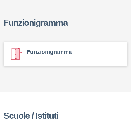
Funzionigramma
elenco degli organi
Funzionigramma
Scuole / Istituti