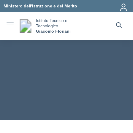
Vai ai contenuti
Vai al menu di navigazione
Vai al footer
Ministero dell'Istruzione e del Merito
Istituto Tecnico e
Tecnologico
Giacomo Floriani