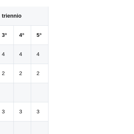
triennio
3°
4°
5°
4
4
4
2
2
2
3
3
3