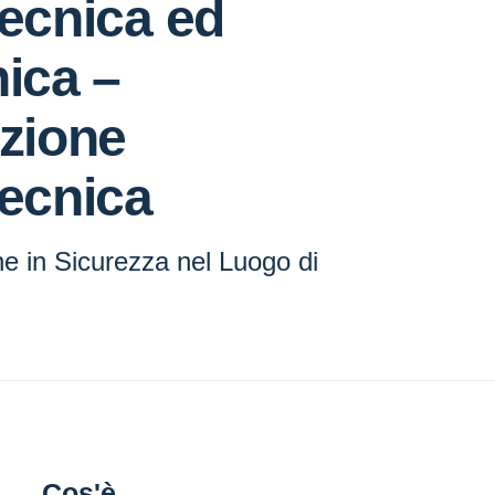
tecnica ed
nica –
azione
tecnica
ne in Sicurezza nel Luogo di
voro
Cos'è