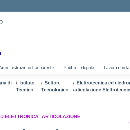
co
a
Amministrazione trasparente
Pubblicità legale
Lavora con la
ia di
Istituto
Settore
Elettrotecnica ed elettro
Tecnico
Tecnologico
articolazione Elettrotecni
D ELETTRONICA - ARTICOLAZIONE