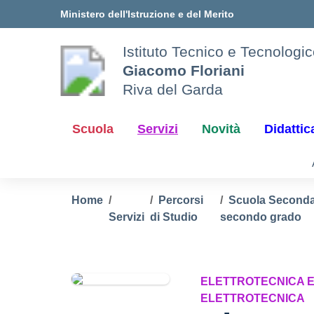
Vai ai contenuti
Vai al menu di navigazione
Vai al footer
Ministero dell'Istruzione e del Merito
Istituto Tecnico e Tecnologi
Giacomo Floriani
Riva del Garda
Scuola
Servizi
Novità
Didattic
Home
Percorsi
Scuola Secondar
Servizi
di Studio
secondo grado
ELETTROTECNICA E
ELETTROTECNICA