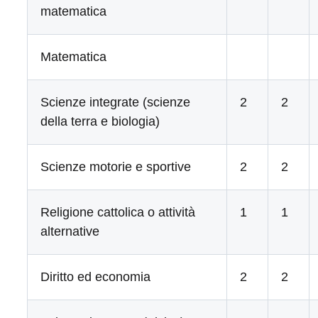
matematica
Matematica
Scienze integrate (scienze
2
2
della terra e biologia)
Scienze motorie e sportive
2
2
Religione cattolica o attività
1
1
alternative
Diritto ed economia
2
2