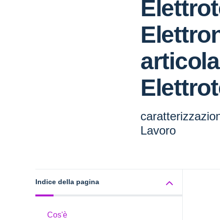
Elettro
Elettro
articol
Elettro
caratterizzazio
La
Indice della pagina
Cos'è