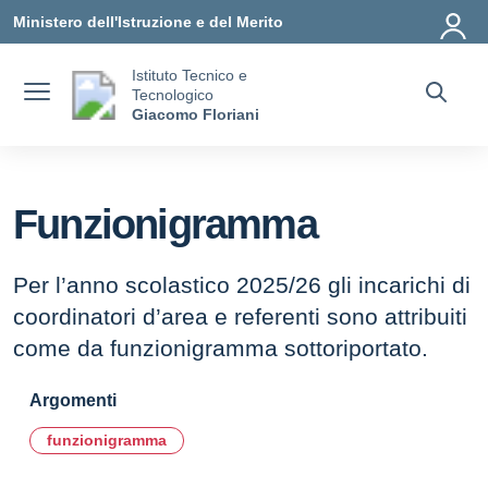
Vai ai contenuti
Vai al menu di navigazione
Vai al footer
Ministero dell'Istruzione e del Merito
Istituto Tecnico e
Tecnologico
Giacomo Floriani
Funzionigramma
Per l’anno scolastico 2025/26 gli incarichi di
coordinatori d’area e referenti sono attribuiti
come da funzionigramma sottoriportato.
Argomenti
funzionigramma